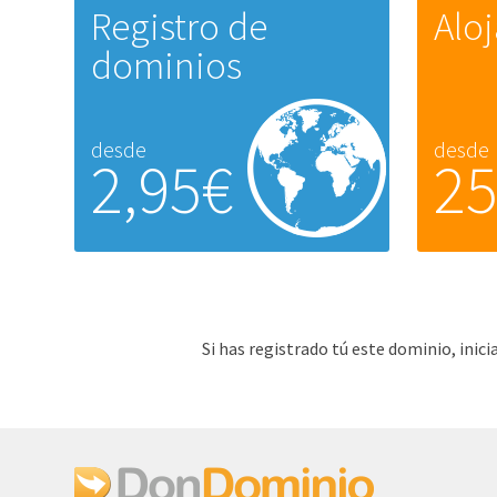
Registro de
Alo
dominios
desde
desde
2,95€
2
Si has registrado tú este dominio, ini